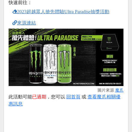
快速前往：
2023超越眾人搶先體驗Ultra Paradise抽獎活動
來源連結
圖片來源
魔爪
此活動可能
已過期
，您可以
回首頁
或
查看魔爪相關優
惠訊息