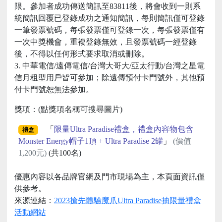
限。參加者成功傳送簡訊至83811後，將會收到一則系
統簡訊回覆已登錄成功之通知簡訊，每則簡訊僅可登錄
一筆發票號碼，每張發票僅可登錄一次，每張發票僅有
一次中獎機會，重複登錄無效，且發票號碼一經登錄
後，不得以任何形式要求取消或刪除。
3. 中華電信/遠傳電信/台灣大哥大/亞太行動/台灣之星電
信月租型用戶皆可參加；除遠傳預付卡門號外，其他預
付卡門號恕無法參加。
獎項：(點獎項名稱可搜尋圖片)
「
限量Ultra Paradise禮盒，禮盒內容物包含
禮盒
Monster Energy帽子1頂 + Ultra Paradise 2罐
」
(價值
1,200元)
(共100名)
優惠內容以各品牌官網及門市現場為主，本頁面資訊僅
供參考。
來源連結：
2023搶先體驗魔爪Ultra Paradise抽限量禮盒
活動網站