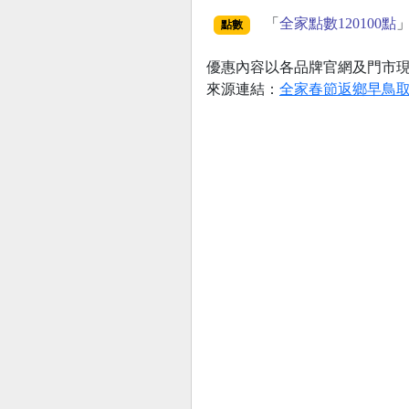
「
全家點數120100點
」
點數
優惠內容以各品牌官網及門市
來源連結：
全家春節返鄉早鳥取件