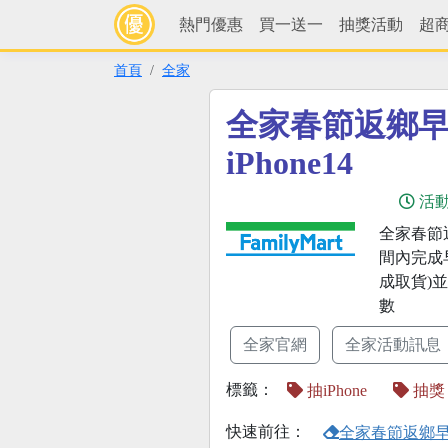
熱門優惠
買一送一
抽獎活動
超
首頁
全家
全家春節返鄉
iPhone14
活
全家春節
間內完成
成取貨)並
數
全家官網
全家活動訊息
標籤：
抽iPhone
抽獎
快速前往：
全家春節返鄉