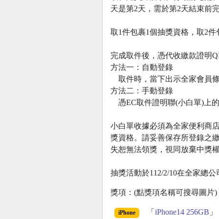
天是第2天，需於第2天結束前完
取1件包裹1個抽獎資格，取2
完成取件後，憑代收繳款證明QR 
方法一：自動登錄
取件時，當下出示全家會員條
方法二：手動登錄
憑EC取件證明聯(小白單)上的
小白單收據必須為全家便利商店11
獎資格。請妥善保存所登錄之繳
失恕無法領獎，視同放棄中獎
抽獎活動於112/2/10在全家
獎項：(點獎項名稱可搜尋圖片)
「
iPhone14 256GB
」 
iPhone