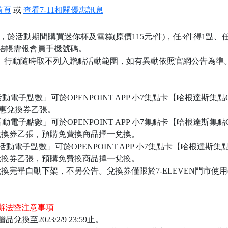
首頁
或
查看7-11相關優惠訊息
，於活動期間購買迷你杯及雪糕(原價115元/件)，任3件得1點、任
結帳需報會員手機號碼。
N機、行動隨時取不列入贈點活動範圍，如有異動依照官網公告為準
活動電子點數」可於OPENPOINT APP 小7集點卡【哈根達斯集點
換優惠兌換券乙張。
活動電子點數」可於OPENPOINT APP 小7集點卡【哈根達斯
兌換券乙張，預購免費換商品擇一兌換。
O活動電子點數」可於OPENPOINT APP 小7集點卡【哈根達
兌換券乙張，預購免費換商品擇一兌換。
完畢自動下架，不另公告。兌換券僅限於7-ELEVEN門市使用(不
辦法暨注意事項
，贈品兌換至2023/2/9 23:59止。