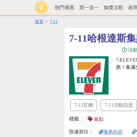
熱門優惠
買一送一
抽獎活動
超
首頁
7-11
7-11哈根達斯
活
7-ELE
惠！集滿
7-11官網
7-11活動訊息
標籤：
集點
快速前往：
優惠內容