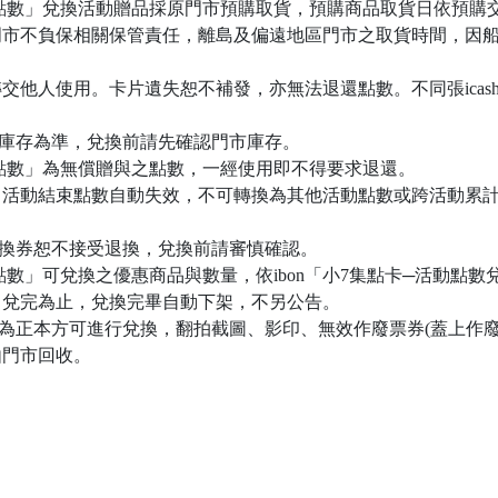
子點數」兌換活動贈品採原門市預購取貨，預購商品取貨日依預購
門市不負保相關保管責任，離島及偏遠地區門市之取貨時間，因
片，勿轉交他人使用。卡片遺失恕不補發，亦無法退還點數。不同張icas
品庫存為準，兌換前請先確認門市庫存。
子點數」為無償贈與之點數，一經使用即不得要求退還。
點，活動結束點數自動失效，不可轉換為其他活動點數或跨活動累
兌換券恕不接受退換，兌換前請審慎確認。
點數」可兌換之優惠商品與數量，依ibon「小7集點卡─活動點
，兌完為止，兌換完畢自動下架，不另公告。
須為正本方可進行兌換，翻拍截圖、影印、無效作廢票券(蓋上作
由門市回收。