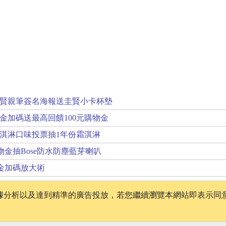
賢親筆簽名海報送圭賢小卡杯墊
金加碼送最高回饋100元購物金
淇淋口味投票抽1年份霜淇淋
物金抽Bose防水防塵藍芽喇叭
獎金加碼放大術
、數據分析以及達到精準的廣告投放，若您繼續瀏覽本網站即表示同
│
版權聲明
│
隱私權政策
│