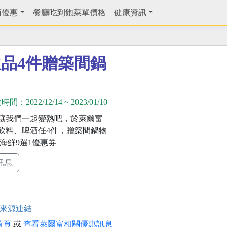
商優惠
餐廳吃到飽菜單價格
健康資訊
品4件贈築間鍋
動時間：
2022/12/14
~
2023/01/10
讓我們一起變熟吧，於萊爾富
飲料、啤酒任4件，贈築間鍋物
海鮮9選1優惠券
訊息
來源連結
首頁
或
查看萊爾富相關優惠訊息