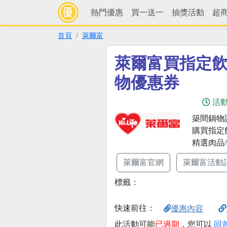
熱門優惠
買一送一
抽獎活動
超
首頁
萊爾富
萊爾富買指定飲
物優惠券
活
築間鍋物
購買指定
精選肉品/
萊爾富官網
萊爾富活動
標籤：
快速前往：
優惠內容
此活動可能
已過期
，您可以
回