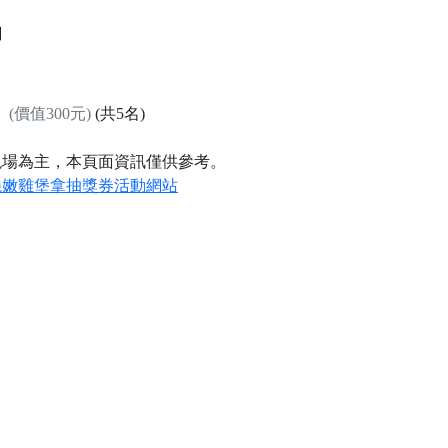
網
」
(價值300元)
(共5名)
現場為主，本頁面資訊僅供參考。
燒嫩雞堡拿抽獎券活動網站