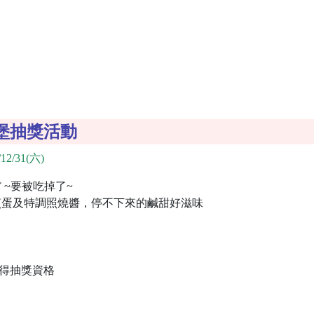
堡抽獎活動
12/31(六)
ㄚ~要被吃掉了~
煎蛋及特調照燒醬，停不下來的鹹甜好滋味
獲得抽獎資格