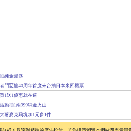
抽純金湯匙
者鬥惡龍40周年首度來台抽日本來回機票
買1送1優惠就在這
活動抽1兩999純金火山
大薯麥克鷄塊加1元多1件
、數據分析以及達到精準的廣告投放，若您繼續瀏覽本網站即表示同