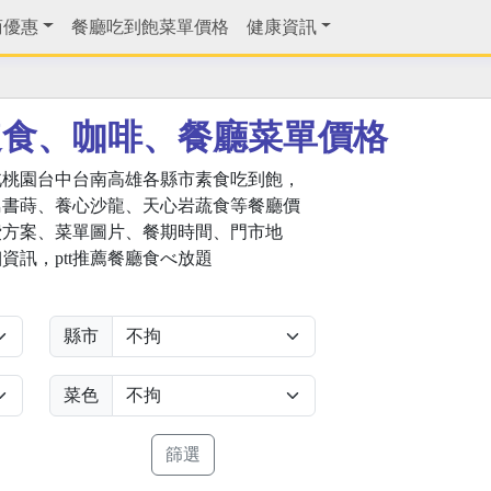
商優惠
餐廳吃到飽菜單價格
健康資訊
速食、咖啡、餐廳菜單價格
北桃園台中台南高雄各縣市素食吃到飽，
鳥書蒔、養心沙龍、天心岩蔬食等餐廳價
費方案、菜單圖片、餐期時間、門市地
資訊，ptt推薦餐廳食べ放題
縣市
菜色