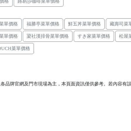
價格
路易莎咖啡菜單價格
菜單價格
福勝亭菜單價格
鮮五丼菜單價格
藏壽司菜
菜單價格
梁社漢排骨菜單價格
すき家菜單價格
松屋
TOUCH菜單價格
以各品牌官網及門市現場為主，本頁面資訊僅供參考。若內容有