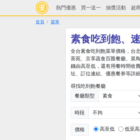
熱門優惠
買一送一
抽獎活動
超
首頁
菜單
素食吃到飽、
全台素食吃到飽菜單價格，台
茶苑、京享蔬食百匯餐廳、菜
錢由高至低，還有用餐時間收
址、訂位連結、優惠餐券等詳細
尋找吃到飽餐廳
餐廳類型
時段
高至低
低至高
價格