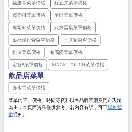
福勝亭菜單價格
鮮五丼菜單價格
藏壽司菜單價格
爭鮮菜單價格
壽司郎菜單價格
八方雲集菜單價格
梁社漢排骨菜單價格
すき家菜單價格
松屋菜單價格
海底撈菜單價格
定食8菜單價格
MAGiC TOUCH菜單價格
飲品店菜單
春水堂菜單價格
菜單內容、價格、時間等資料以各品牌官網及門市現場
為主，本頁面資訊僅供參考。若內容有誤，可至
聯絡我
們
通知。