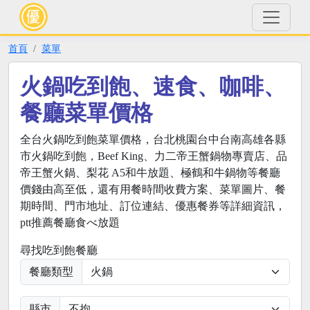
首頁
菜單
火鍋吃到飽、速食、咖啡、
餐廳菜單價格
全台火鍋吃到飽菜單價格，台北桃園台中台南高雄各縣
市火鍋吃到飽，Beef King、力二帝王蟹鍋物專賣店、品
帝王蟹火鍋、梨花 A5和牛放題、極鶴和牛鍋物等餐廳
價錢由高至低，還有用餐時間收費方案、菜單圖片、餐
期時間、門市地址、訂位連結、優惠餐券等詳細資訊，
ptt推薦餐廳食べ放題
尋找吃到飽餐廳
餐廳類型
縣市