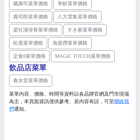
藏壽司菜單價格
爭鮮菜單價格
壽司郎菜單價格
八方雲集菜單價格
梁社漢排骨菜單價格
すき家菜單價格
松屋菜單價格
海底撈菜單價格
定食8菜單價格
MAGiC TOUCH菜單價格
飲品店菜單
春水堂菜單價格
菜單內容、價格、時間等資料以各品牌官網及門市現場
為主，本頁面資訊僅供參考。若內容有誤，可至
聯絡我
們
通知。