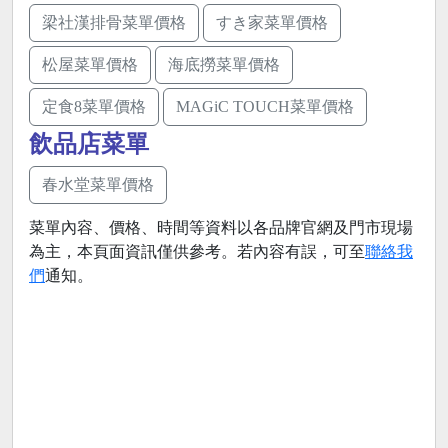
梁社漢排骨菜單價格
すき家菜單價格
松屋菜單價格
海底撈菜單價格
定食8菜單價格
MAGiC TOUCH菜單價格
飲品店菜單
春水堂菜單價格
菜單內容、價格、時間等資料以各品牌官網及門市現場
為主，本頁面資訊僅供參考。若內容有誤，可至
聯絡我
們
通知。