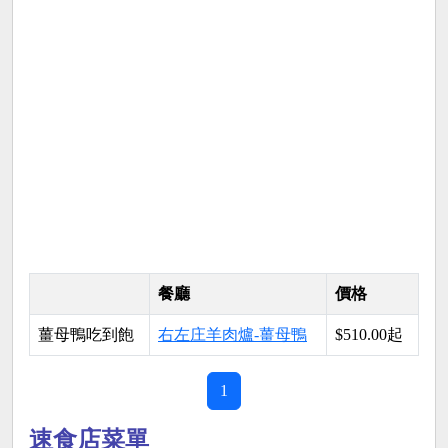
餐廳
價格
薑母鴨吃到飽
右左庄羊肉爐-薑母鴨
$510.00起
1
速食店菜單