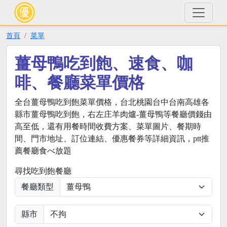
首頁
菜單
薑母鴨吃到飽、速食、咖
啡、餐廳菜單價格
全台薑母鴨吃到飽菜單價格，台北桃園台中台南高雄各
縣市薑母鴨吃到飽，右左庄羊肉爐-薑母鴨等餐廳價錢由
高至低，還有用餐時間收費方案、菜單圖片、餐期時
間、門市地址、訂位連結、優惠餐券等詳細資訊，ptt推
薦餐廳食べ放題
尋找吃到飽餐廳
餐廳類型
縣市