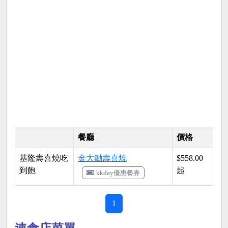
餐廳
價格
基隆壽喜燒吃
金大鋤壽喜燒
$558.00
到飽
起
kkday優惠餐券
1