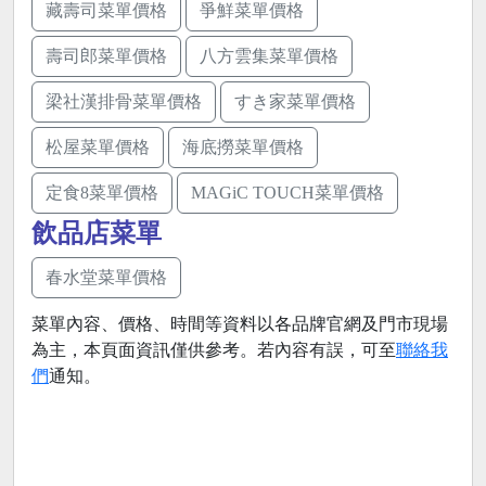
藏壽司菜單價格
爭鮮菜單價格
壽司郎菜單價格
八方雲集菜單價格
梁社漢排骨菜單價格
すき家菜單價格
松屋菜單價格
海底撈菜單價格
定食8菜單價格
MAGiC TOUCH菜單價格
飲品店菜單
春水堂菜單價格
菜單內容、價格、時間等資料以各品牌官網及門市現場
為主，本頁面資訊僅供參考。若內容有誤，可至
聯絡我
們
通知。