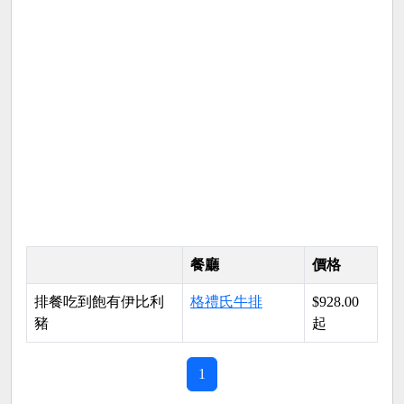
餐廳
價格
排餐吃到飽有伊比利
格禮氏牛排
$928.00
豬
起
1