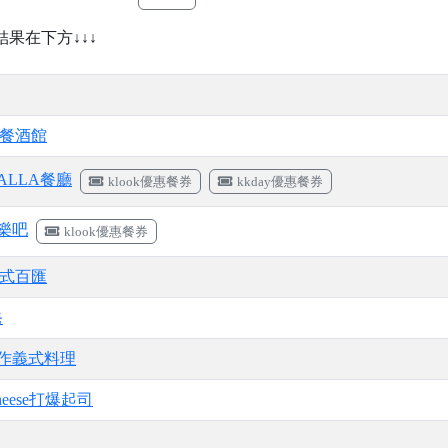
↓結果在下方↓↓↓
樓餐酒館
FALLA餐廳
klook優惠餐券
kkday優惠餐券
樂吧
klook優惠餐券
y義式百匯
爸
作義式料理
Cheese打爆起司