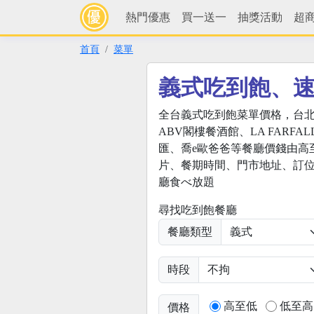
熱門優惠
買一送一
抽獎活動
超
首頁
菜單
義式吃到飽、
全台義式吃到飽菜單價格，台
ABV閣樓餐酒館、LA FARFA
匯、喬e歐爸爸等餐廳價錢由高
片、餐期時間、門市地址、訂位
廳食べ放題
尋找吃到飽餐廳
餐廳類型
時段
高至低
低至高
價格