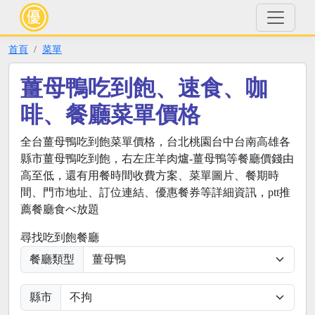
首頁
菜單
薑母鴨吃到飽、速食、咖
啡、餐廳菜單價格
全台薑母鴨吃到飽菜單價格，台北桃園台中台南高雄各
縣市薑母鴨吃到飽，右左庄羊肉爐-薑母鴨等餐廳價錢由
高至低，還有用餐時間收費方案、菜單圖片、餐期時
間、門市地址、訂位連結、優惠餐券等詳細資訊，ptt推
薦餐廳食べ放題
尋找吃到飽餐廳
餐廳類型
縣市