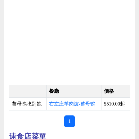
餐廳
價格
薑母鴨吃到飽
右左庄羊肉爐-薑母鴨
$510.00起
1
速食店菜單