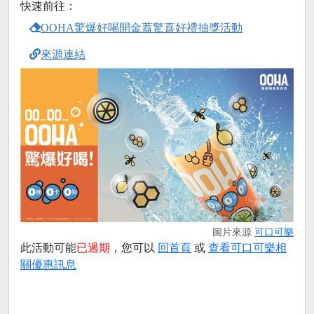
快速前往：
OOHA驚爆好喝開金蓋驚喜好禮抽獎活動
來源連結
圖片來源
可口可樂
此活動可能
已過期
，您可以
回首頁
或
查看可口可樂相
關優惠訊息