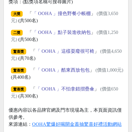
獎項：(點獎項名稱可搜尋圖片)
「
「 OOHA 」撞色野餐小帳棚
」
(價值3,650
大獎
元)
(共500名)
「
「 OOHA 」點子裝進收納包
」
(價值1,250
二獎
元)
(共500名)
「
「 OOHA 」這樣耍廢很可椅
」
(價值4,650
驚喜獎
元)
(共70名)
「
「 OOHA 」酷東西放包包
」
(價值1,000元)
驚喜獎
(共400名)
「
「 OOHA 」不怕拿錯摺疊傘
」
(價值650
驚喜獎
元)
(共300名)
優惠內容以各品牌官網及門市現場為主，本頁面資訊僅
供參考。
來源連結：
OOHA驚爆好喝開金蓋抽驚喜好禮活動網站