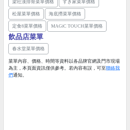
梁社漢排骨菜單價格
すき家菜單價格
松屋菜單價格
海底撈菜單價格
定食8菜單價格
MAGiC TOUCH菜單價格
飲品店菜單
春水堂菜單價格
菜單內容、價格、時間等資料以各品牌官網及門市現場
為主，本頁面資訊僅供參考。若內容有誤，可至
聯絡我
們
通知。