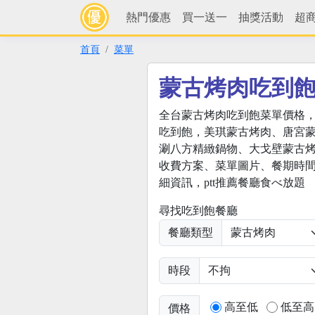
熱門優惠
買一送一
抽獎活動
超
首頁
菜單
蒙古烤肉吃到
全台蒙古烤肉吃到飽菜單價格
吃到飽，美琪蒙古烤肉、唐宮
涮八方精緻鍋物、大戈壁蒙古
收費方案、菜單圖片、餐期時
細資訊，ptt推薦餐廳食べ放題
尋找吃到飽餐廳
餐廳類型
時段
高至低
低至高
價格