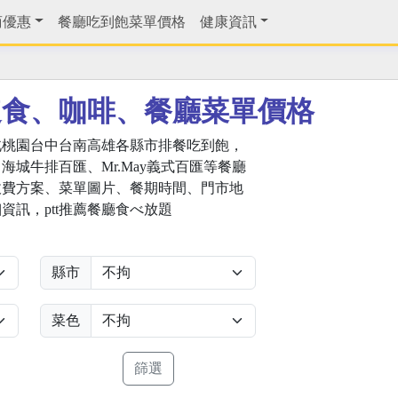
商優惠
餐廳吃到飽菜單價格
健康資訊
速食、咖啡、餐廳菜單價格
北桃園台中台南高雄各縣市排餐吃到飽，
城牛排百匯、Mr.May義式百匯等餐廳
收費方案、菜單圖片、餐期時間、門市地
資訊，ptt推薦餐廳食べ放題
縣市
菜色