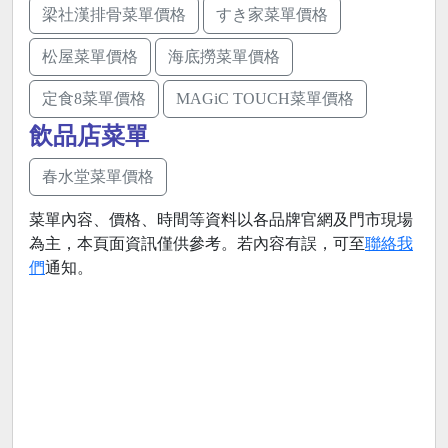
梁社漢排骨菜單價格
すき家菜單價格
松屋菜單價格
海底撈菜單價格
定食8菜單價格
MAGiC TOUCH菜單價格
飲品店菜單
春水堂菜單價格
菜單內容、價格、時間等資料以各品牌官網及門市現場
為主，本頁面資訊僅供參考。若內容有誤，可至
聯絡我
們
通知。