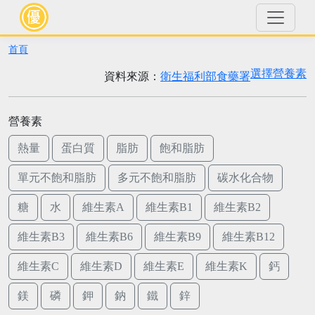
首頁
選擇營養素
資料來源：
衛生福利部食藥署
營養素
熱量
蛋白質
脂肪
飽和脂肪
單元不飽和脂肪
多元不飽和脂肪
碳水化合物
糖
水
維生素A
維生素B1
維生素B2
維生素B3
維生素B6
維生素B9
維生素B12
維生素C
維生素D
維生素E
維生素K
鈣
鎂
磷
鉀
鈉
鐵
鋅