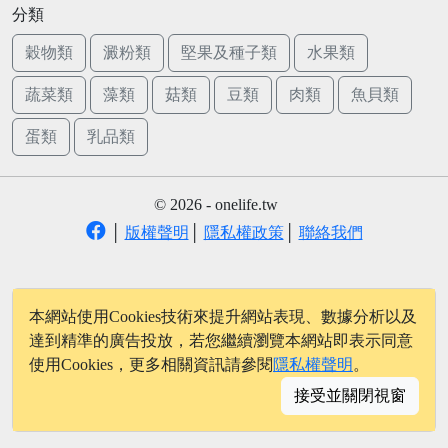
分類
穀物類
澱粉類
堅果及種子類
水果類
蔬菜類
藻類
菇類
豆類
肉類
魚貝類
蛋類
乳品類
© 2026 - onelife.tw
│
版權聲明
│
隱私權政策
│
聯絡我們
本網站使用Cookies技術來提升網站表現、數據分析以及
達到精準的廣告投放，若您繼續瀏覽本網站即表示同意
使用Cookies，更多相關資訊請參閱
隱私權聲明
。
接受並關閉視窗