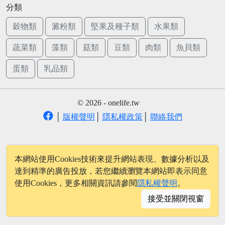
分類
穀物類
澱粉類
堅果及種子類
水果類
蔬菜類
藻類
菇類
豆類
肉類
魚貝類
蛋類
乳品類
© 2026 - onelife.tw
│
版權聲明
│
隱私權政策
│
聯絡我們
本網站使用Cookies技術來提升網站表現、數據分析以及
達到精準的廣告投放，若您繼續瀏覽本網站即表示同意
使用Cookies，更多相關資訊請參閱
隱私權聲明
。
接受並關閉視窗