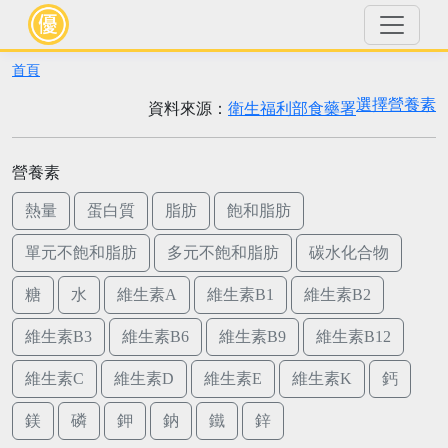
首頁
選擇營養素
資料來源：
衛生福利部食藥署
營養素
熱量
蛋白質
脂肪
飽和脂肪
單元不飽和脂肪
多元不飽和脂肪
碳水化合物
糖
水
維生素A
維生素B1
維生素B2
維生素B3
維生素B6
維生素B9
維生素B12
維生素C
維生素D
維生素E
維生素K
鈣
鎂
磷
鉀
鈉
鐵
鋅