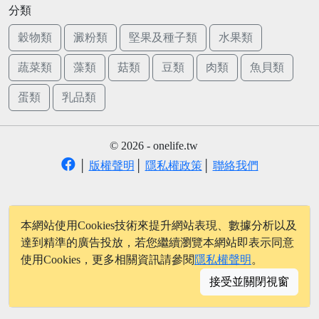
分類
穀物類
澱粉類
堅果及種子類
水果類
蔬菜類
藻類
菇類
豆類
肉類
魚貝類
蛋類
乳品類
© 2026 - onelife.tw
│
版權聲明
│
隱私權政策
│
聯絡我們
本網站使用Cookies技術來提升網站表現、數據分析以及
達到精準的廣告投放，若您繼續瀏覽本網站即表示同意
使用Cookies，更多相關資訊請參閱
隱私權聲明
。
接受並關閉視窗