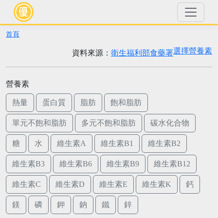
首頁
選擇營養素
資料來源：
衛生福利部食藥署
營養素
熱量
蛋白質
脂肪
飽和脂肪
單元不飽和脂肪
多元不飽和脂肪
碳水化合物
糖
水
維生素A
維生素B1
維生素B2
維生素B3
維生素B6
維生素B9
維生素B12
維生素C
維生素D
維生素E
維生素K
鈣
鎂
磷
鉀
鈉
鐵
鋅