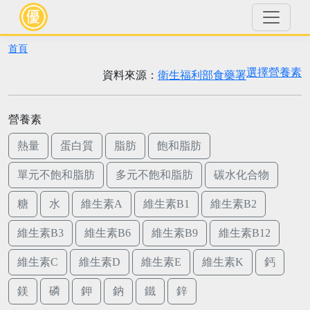
首頁
選擇營養素
資料來源：
衛生福利部食藥署
營養素
熱量
蛋白質
脂肪
飽和脂肪
單元不飽和脂肪
多元不飽和脂肪
碳水化合物
糖
水
維生素A
維生素B1
維生素B2
維生素B3
維生素B6
維生素B9
維生素B12
維生素C
維生素D
維生素E
維生素K
鈣
鎂
磷
鉀
鈉
鐵
鋅