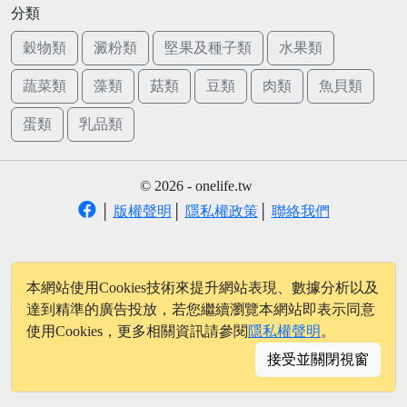
分類
穀物類
澱粉類
堅果及種子類
水果類
蔬菜類
藻類
菇類
豆類
肉類
魚貝類
蛋類
乳品類
© 2026 - onelife.tw
│
版權聲明
│
隱私權政策
│
聯絡我們
本網站使用Cookies技術來提升網站表現、數據分析以及
達到精準的廣告投放，若您繼續瀏覽本網站即表示同意
使用Cookies，更多相關資訊請參閱
隱私權聲明
。
接受並關閉視窗