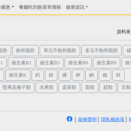
商優惠
餐廳吃到飽菜單價格
健康資訊
資料來
脂肪
飽和脂肪
單元不飽和脂肪
多元不飽和脂肪
1
維生素B2
維生素B3
維生素B6
維生素B9
維
E
維生素K
鈣
鎂
磷
鉀
鈉
鐵
鋅
堅果及種子類
水果類
蔬菜類
藻類
菇類
豆類
│
版權聲明
│
隱私權政策
│