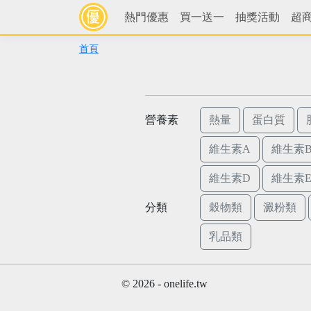
熱門優惠
買一送一
抽獎活動
超
首頁
營養素
熱量
蛋白質
維生素A
維生素B
維生素D
維生素
分類
穀物類
澱粉類
乳品類
© 2026 - onelife.tw