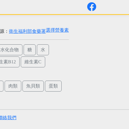
選擇營養素
源：
衛生福利部食藥署
碳水化合物
糖
水
生素B12
維生素C
肉類
魚貝類
蛋類
聯絡我們