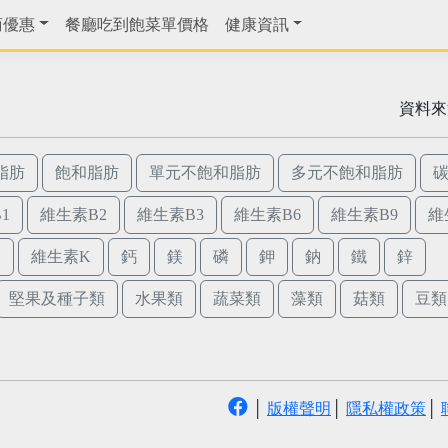
商優惠
餐廳吃到飽菜單價格
健康資訊
資料來
脂肪
飽和脂肪
單元不飽和脂肪
多元不飽和脂肪
1
維生素B2
維生素B3
維生素B6
維生素B9
維
E
維生素K
鈣
鎂
磷
鉀
鈉
鐵
鋅
堅果及種子類
水果類
蔬菜類
藻類
菇類
豆類
│
版權聲明
│
隱私權政策
│