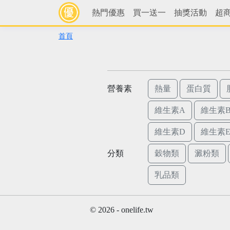
熱門優惠
買一送一
抽獎活動
超
首頁
營養素
熱量
蛋白質
維生素A
維生素B
維生素D
維生素
分類
穀物類
澱粉類
乳品類
© 2026 - onelife.tw