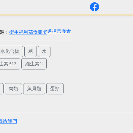
選擇營養素
源：
衛生福利部食藥署
碳水化合物
糖
水
生素B12
維生素C
肉類
魚貝類
蛋類
聯絡我們