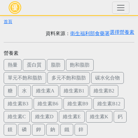
首頁
選擇營養素
資料來源：
衛生福利部食藥署
營養素
熱量
蛋白質
脂肪
飽和脂肪
單元不飽和脂肪
多元不飽和脂肪
碳水化合物
糖
水
維生素A
維生素B1
維生素B2
維生素B3
維生素B6
維生素B9
維生素B12
維生素C
維生素D
維生素E
維生素K
鈣
鎂
磷
鉀
鈉
鐵
鋅