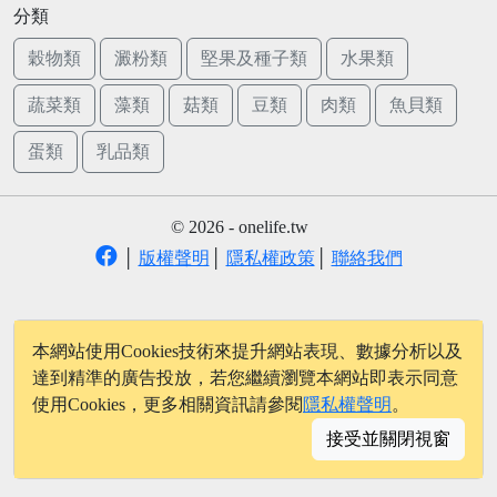
分類
穀物類
澱粉類
堅果及種子類
水果類
蔬菜類
藻類
菇類
豆類
肉類
魚貝類
蛋類
乳品類
© 2026 - onelife.tw
│
版權聲明
│
隱私權政策
│
聯絡我們
本網站使用Cookies技術來提升網站表現、數據分析以及
達到精準的廣告投放，若您繼續瀏覽本網站即表示同意
使用Cookies，更多相關資訊請參閱
隱私權聲明
。
接受並關閉視窗