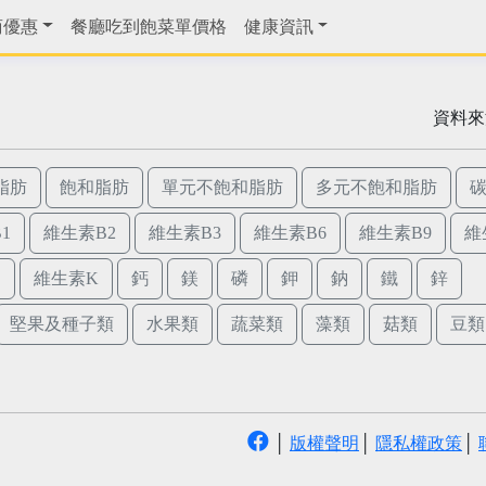
商優惠
餐廳吃到飽菜單價格
健康資訊
資料來
脂肪
飽和脂肪
單元不飽和脂肪
多元不飽和脂肪
1
維生素B2
維生素B3
維生素B6
維生素B9
維
E
維生素K
鈣
鎂
磷
鉀
鈉
鐵
鋅
堅果及種子類
水果類
蔬菜類
藻類
菇類
豆類
│
版權聲明
│
隱私權政策
│