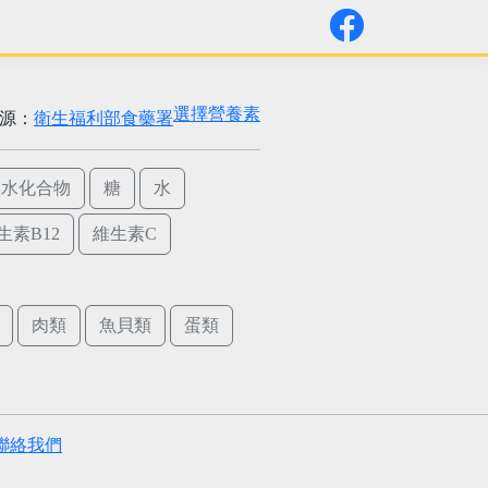
選擇營養素
源：
衛生福利部食藥署
碳水化合物
糖
水
生素B12
維生素C
肉類
魚貝類
蛋類
聯絡我們