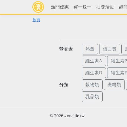
熱門優惠
買一送一
抽獎活動
超
首頁
營養素
熱量
蛋白質
維生素A
維生素B
維生素D
維生素
分類
穀物類
澱粉類
乳品類
© 2026 - onelife.tw