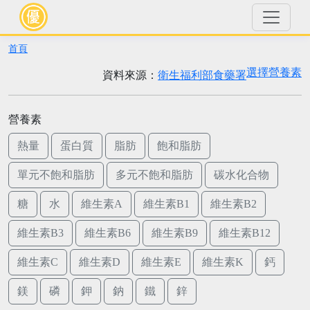
首頁
選擇營養素
資料來源：
衛生福利部食藥署
營養素
熱量
蛋白質
脂肪
飽和脂肪
單元不飽和脂肪
多元不飽和脂肪
碳水化合物
糖
水
維生素A
維生素B1
維生素B2
維生素B3
維生素B6
維生素B9
維生素B12
維生素C
維生素D
維生素E
維生素K
鈣
鎂
磷
鉀
鈉
鐵
鋅