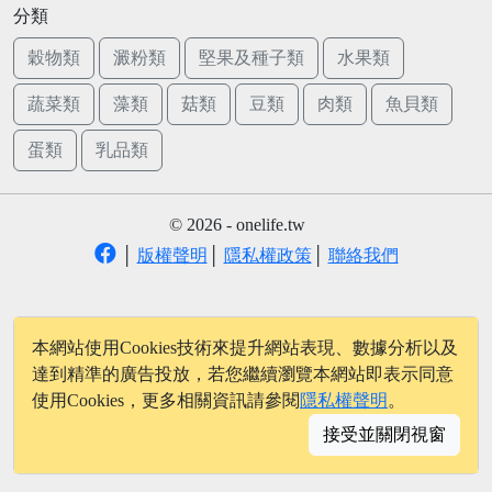
分類
穀物類
澱粉類
堅果及種子類
水果類
蔬菜類
藻類
菇類
豆類
肉類
魚貝類
蛋類
乳品類
© 2026 - onelife.tw
│
版權聲明
│
隱私權政策
│
聯絡我們
本網站使用Cookies技術來提升網站表現、數據分析以及
達到精準的廣告投放，若您繼續瀏覽本網站即表示同意
使用Cookies，更多相關資訊請參閱
隱私權聲明
。
接受並關閉視窗