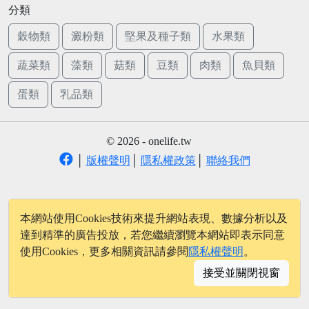
分類
穀物類
澱粉類
堅果及種子類
水果類
蔬菜類
藻類
菇類
豆類
肉類
魚貝類
蛋類
乳品類
© 2026 - onelife.tw
│
版權聲明
│
隱私權政策
│
聯絡我們
本網站使用Cookies技術來提升網站表現、數據分析以及
達到精準的廣告投放，若您繼續瀏覽本網站即表示同意
使用Cookies，更多相關資訊請參閱
隱私權聲明
。
接受並關閉視窗