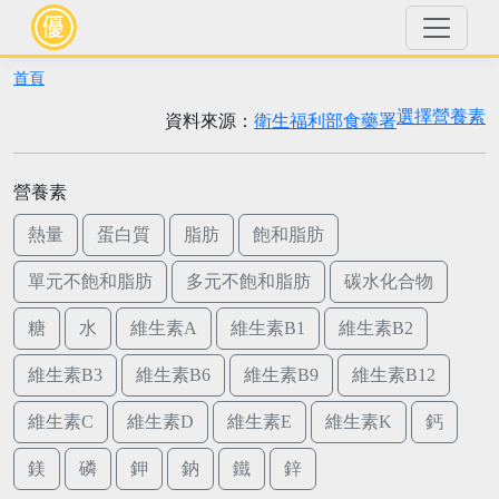
首頁
選擇營養素
資料來源：
衛生福利部食藥署
營養素
熱量
蛋白質
脂肪
飽和脂肪
單元不飽和脂肪
多元不飽和脂肪
碳水化合物
糖
水
維生素A
維生素B1
維生素B2
維生素B3
維生素B6
維生素B9
維生素B12
維生素C
維生素D
維生素E
維生素K
鈣
鎂
磷
鉀
鈉
鐵
鋅