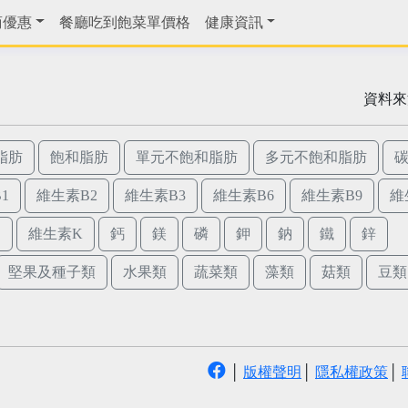
商優惠
餐廳吃到飽菜單價格
健康資訊
資料來
脂肪
飽和脂肪
單元不飽和脂肪
多元不飽和脂肪
1
維生素B2
維生素B3
維生素B6
維生素B9
維
E
維生素K
鈣
鎂
磷
鉀
鈉
鐵
鋅
堅果及種子類
水果類
蔬菜類
藻類
菇類
豆類
│
版權聲明
│
隱私權政策
│