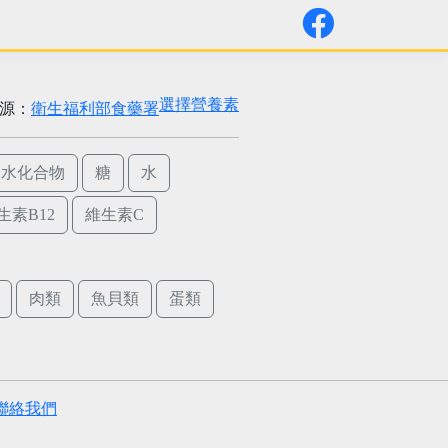
選擇營養素
源：
衛生福利部食藥署
碳水化合物
糖
水
生素B12
維生素C
肉類
魚貝類
蛋類
聯絡我們