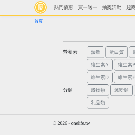
熱門優惠
買一送一
抽獎活動
超
首頁
營養素
熱量
蛋白質
維生素A
維生素B
維生素D
維生素
分類
穀物類
澱粉類
乳品類
© 2026 - onelife.tw