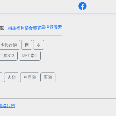
選擇營養素
源：
衛生福利部食藥署
碳水化合物
糖
水
生素B12
維生素C
肉類
魚貝類
蛋類
聯絡我們