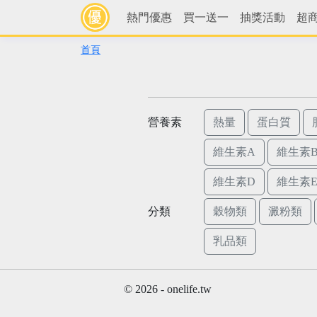
熱門優惠
買一送一
抽獎活動
超
首頁
營養素
熱量
蛋白質
維生素A
維生素B
維生素D
維生素
分類
穀物類
澱粉類
乳品類
© 2026 - onelife.tw