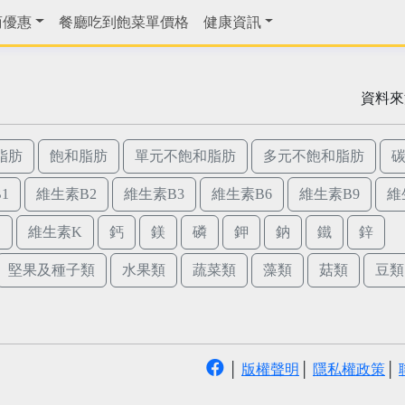
商優惠
餐廳吃到飽菜單價格
健康資訊
資料來
脂肪
飽和脂肪
單元不飽和脂肪
多元不飽和脂肪
1
維生素B2
維生素B3
維生素B6
維生素B9
維
E
維生素K
鈣
鎂
磷
鉀
鈉
鐵
鋅
堅果及種子類
水果類
蔬菜類
藻類
菇類
豆類
│
版權聲明
│
隱私權政策
│