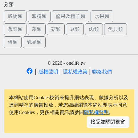
分類
穀物類
澱粉類
堅果及種子類
水果類
蔬菜類
藻類
菇類
豆類
肉類
魚貝類
蛋類
乳品類
© 2026 - onelife.tw
│
版權聲明
│
隱私權政策
│
聯絡我們
本網站使用Cookies技術來提升網站表現、數據分析以及
達到精準的廣告投放，若您繼續瀏覽本網站即表示同意
使用Cookies，更多相關資訊請參閱
隱私權聲明
。
接受並關閉視窗