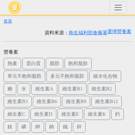
首頁
選擇營養素
資料來源：
衛生福利部食藥署
營養素
熱量
蛋白質
脂肪
飽和脂肪
單元不飽和脂肪
多元不飽和脂肪
碳水化合物
糖
水
維生素A
維生素B1
維生素B2
維生素B3
維生素B6
維生素B9
維生素B12
維生素C
維生素D
維生素E
維生素K
鈣
鎂
磷
鉀
鈉
鐵
鋅