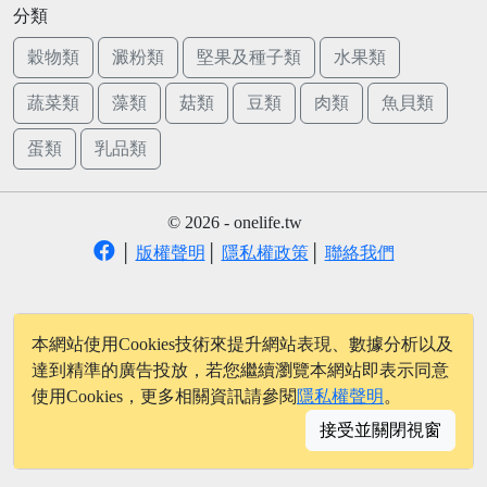
分類
穀物類
澱粉類
堅果及種子類
水果類
蔬菜類
藻類
菇類
豆類
肉類
魚貝類
蛋類
乳品類
© 2026 - onelife.tw
│
版權聲明
│
隱私權政策
│
聯絡我們
本網站使用Cookies技術來提升網站表現、數據分析以及
達到精準的廣告投放，若您繼續瀏覽本網站即表示同意
使用Cookies，更多相關資訊請參閱
隱私權聲明
。
接受並關閉視窗