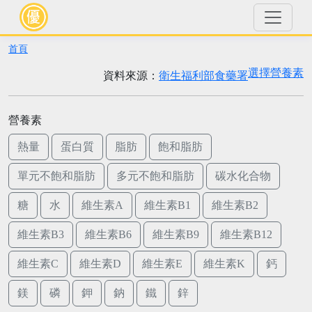
首頁
選擇營養素
資料來源：
衛生福利部食藥署
營養素
熱量
蛋白質
脂肪
飽和脂肪
單元不飽和脂肪
多元不飽和脂肪
碳水化合物
糖
水
維生素A
維生素B1
維生素B2
維生素B3
維生素B6
維生素B9
維生素B12
維生素C
維生素D
維生素E
維生素K
鈣
鎂
磷
鉀
鈉
鐵
鋅