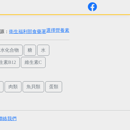
選擇營養素
源：
衛生福利部食藥署
碳水化合物
糖
水
生素B12
維生素C
肉類
魚貝類
蛋類
聯絡我們