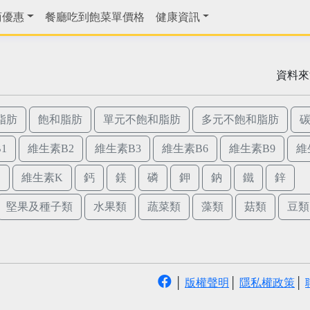
商優惠
餐廳吃到飽菜單價格
健康資訊
資料來
脂肪
飽和脂肪
單元不飽和脂肪
多元不飽和脂肪
1
維生素B2
維生素B3
維生素B6
維生素B9
維
E
維生素K
鈣
鎂
磷
鉀
鈉
鐵
鋅
堅果及種子類
水果類
蔬菜類
藻類
菇類
豆類
│
版權聲明
│
隱私權政策
│