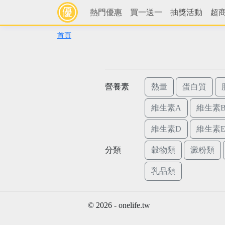
熱門優惠
買一送一
抽獎活動
超
首頁
營養素
熱量
蛋白質
維生素A
維生素B
維生素D
維生素
分類
穀物類
澱粉類
乳品類
© 2026 - onelife.tw