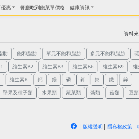
商優惠
餐廳吃到飽菜單價格
健康資訊
資料來
脂肪
飽和脂肪
單元不飽和脂肪
多元不飽和脂肪
1
維生素B2
維生素B3
維生素B6
維生素B9
維
E
維生素K
鈣
鎂
磷
鉀
鈉
鐵
鋅
堅果及種子類
水果類
蔬菜類
藻類
菇類
豆類
│
版權聲明
│
隱私權政策
│