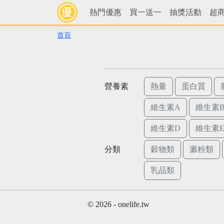
熱門優惠
買一送一
抽獎活動
超
首頁
營養素
熱量
蛋白質
維生素A
維生素B
維生素D
維生素
分類
穀物類
澱粉類
乳品類
© 2026 - onelife.tw