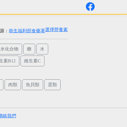
選擇營養素
源：
衛生福利部食藥署
碳水化合物
糖
水
生素B12
維生素C
肉類
魚貝類
蛋類
聯絡我們