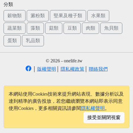
分類
穀物類
澱粉類
堅果及種子類
水果類
蔬菜類
藻類
菇類
豆類
肉類
魚貝類
蛋類
乳品類
© 2026 - onelife.tw
│
版權聲明
│
隱私權政策
│
聯絡我們
本網站使用Cookies技術來提升網站表現、數據分析以及
達到精準的廣告投放，若您繼續瀏覽本網站即表示同意
使用Cookies，更多相關資訊請參閱
隱私權聲明
。
接受並關閉視窗