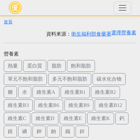
首頁
選擇營養素
資料來源：
衛生福利部食藥署
營養素
熱量
蛋白質
脂肪
飽和脂肪
單元不飽和脂肪
多元不飽和脂肪
碳水化合物
糖
水
維生素A
維生素B1
維生素B2
維生素B3
維生素B6
維生素B9
維生素B12
維生素C
維生素D
維生素E
維生素K
鈣
鎂
磷
鉀
鈉
鐵
鋅