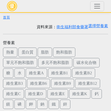
首頁
選擇營養素
資料來源：
衛生福利部食藥署
營養素
熱量
蛋白質
脂肪
飽和脂肪
單元不飽和脂肪
多元不飽和脂肪
碳水化合物
糖
水
維生素A
維生素B1
維生素B2
維生素B3
維生素B6
維生素B9
維生素B12
維生素C
維生素D
維生素E
維生素K
鈣
鎂
磷
鉀
鈉
鐵
鋅