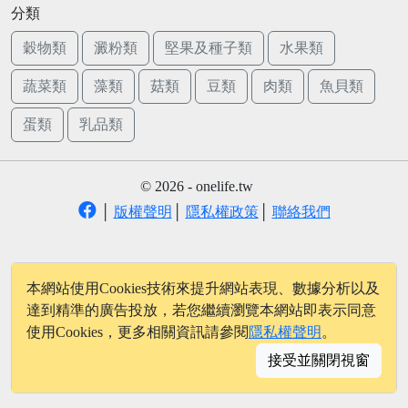
分類
穀物類
澱粉類
堅果及種子類
水果類
蔬菜類
藻類
菇類
豆類
肉類
魚貝類
蛋類
乳品類
© 2026 - onelife.tw
│
版權聲明
│
隱私權政策
│
聯絡我們
本網站使用Cookies技術來提升網站表現、數據分析以及
達到精準的廣告投放，若您繼續瀏覽本網站即表示同意
使用Cookies，更多相關資訊請參閱
隱私權聲明
。
接受並關閉視窗