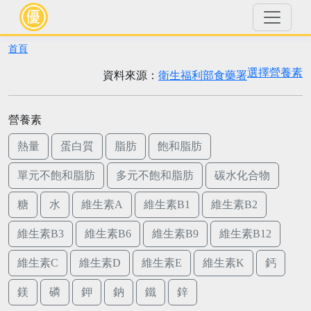
首頁
選擇營養素
資料來源：
衛生福利部食藥署
營養素
熱量
蛋白質
脂肪
飽和脂肪
單元不飽和脂肪
多元不飽和脂肪
碳水化合物
糖
水
維生素A
維生素B1
維生素B2
維生素B3
維生素B6
維生素B9
維生素B12
維生素C
維生素D
維生素E
維生素K
鈣
鎂
磷
鉀
鈉
鐵
鋅