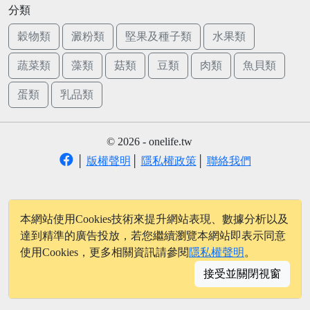
分類
穀物類
澱粉類
堅果及種子類
水果類
蔬菜類
藻類
菇類
豆類
肉類
魚貝類
蛋類
乳品類
© 2026 - onelife.tw
│
版權聲明
│
隱私權政策
│
聯絡我們
本網站使用Cookies技術來提升網站表現、數據分析以及
達到精準的廣告投放，若您繼續瀏覽本網站即表示同意
使用Cookies，更多相關資訊請參閱
隱私權聲明
。
接受並關閉視窗