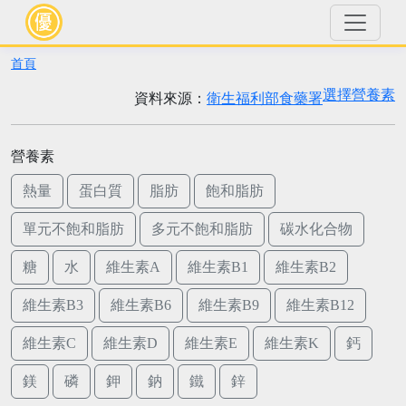
首頁
選擇營養素
資料來源：
衛生福利部食藥署
營養素
熱量
蛋白質
脂肪
飽和脂肪
單元不飽和脂肪
多元不飽和脂肪
碳水化合物
糖
水
維生素A
維生素B1
維生素B2
維生素B3
維生素B6
維生素B9
維生素B12
維生素C
維生素D
維生素E
維生素K
鈣
鎂
磷
鉀
鈉
鐵
鋅