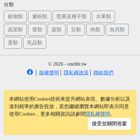
分類
穀物類
澱粉類
堅果及種子類
水果類
蔬菜類
藻類
菇類
豆類
肉類
魚貝類
蛋類
乳品類
© 2026 - onelife.tw
│
版權聲明
│
隱私權政策
│
聯絡我們
本網站使用Cookies技術來提升網站表現、數據分析以及
達到精準的廣告投放，若您繼續瀏覽本網站即表示同意
使用Cookies，更多相關資訊請參閱
隱私權聲明
。
接受並關閉視窗