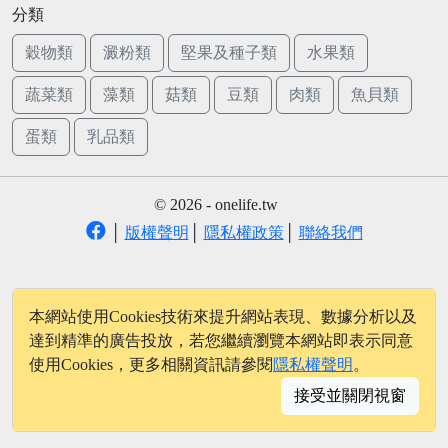
分類
穀物類
澱粉類
堅果及種子類
水果類
蔬菜類
藻類
菇類
豆類
肉類
魚貝類
蛋類
乳品類
© 2026 - onelife.tw
│
版權聲明
│
隱私權政策
│
聯絡我們
本網站使用Cookies技術來提升網站表現、數據分析以及
達到精準的廣告投放，若您繼續瀏覽本網站即表示同意
使用Cookies，更多相關資訊請參閱
隱私權聲明
。
接受並關閉視窗