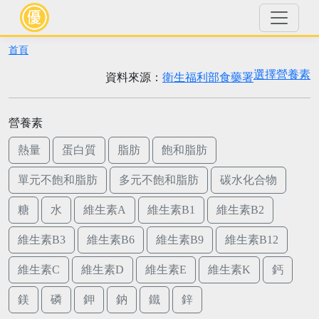
首頁
選擇營養素
資料來源：
衛生福利部食藥署
營養素
熱量
蛋白質
脂肪
飽和脂肪
單元不飽和脂肪
多元不飽和脂肪
碳水化合物
糖
水
維生素A
維生素B1
維生素B2
維生素B3
維生素B6
維生素B9
維生素B12
維生素C
維生素D
維生素E
維生素K
鈣
鎂
磷
鉀
鈉
鐵
鋅