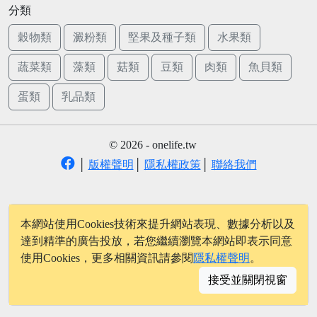
分類
穀物類
澱粉類
堅果及種子類
水果類
蔬菜類
藻類
菇類
豆類
肉類
魚貝類
蛋類
乳品類
© 2026 - onelife.tw
│
版權聲明
│
隱私權政策
│
聯絡我們
本網站使用Cookies技術來提升網站表現、數據分析以及
達到精準的廣告投放，若您繼續瀏覽本網站即表示同意
使用Cookies，更多相關資訊請參閱
隱私權聲明
。
接受並關閉視窗