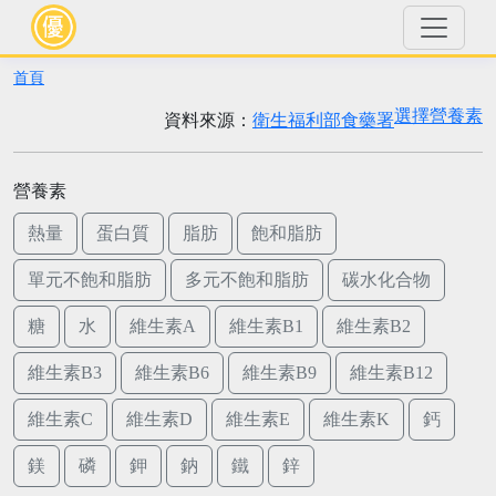
首頁
選擇營養素
資料來源：
衛生福利部食藥署
營養素
熱量
蛋白質
脂肪
飽和脂肪
單元不飽和脂肪
多元不飽和脂肪
碳水化合物
糖
水
維生素A
維生素B1
維生素B2
維生素B3
維生素B6
維生素B9
維生素B12
維生素C
維生素D
維生素E
維生素K
鈣
鎂
磷
鉀
鈉
鐵
鋅