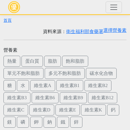
首頁
選擇營養素
資料來源：
衛生福利部食藥署
營養素
熱量
蛋白質
脂肪
飽和脂肪
單元不飽和脂肪
多元不飽和脂肪
碳水化合物
糖
水
維生素A
維生素B1
維生素B2
維生素B3
維生素B6
維生素B9
維生素B12
維生素C
維生素D
維生素E
維生素K
鈣
鎂
磷
鉀
鈉
鐵
鋅