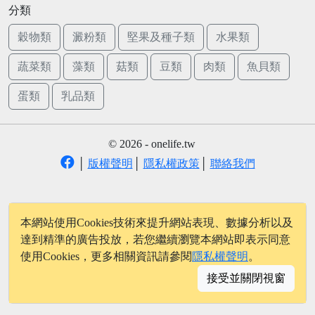
分類
穀物類
澱粉類
堅果及種子類
水果類
蔬菜類
藻類
菇類
豆類
肉類
魚貝類
蛋類
乳品類
© 2026 - onelife.tw
│
版權聲明
│
隱私權政策
│
聯絡我們
本網站使用Cookies技術來提升網站表現、數據分析以及
達到精準的廣告投放，若您繼續瀏覽本網站即表示同意
使用Cookies，更多相關資訊請參閱
隱私權聲明
。
接受並關閉視窗