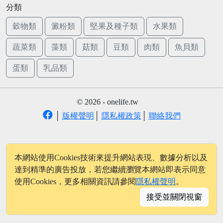
分類
穀物類
澱粉類
堅果及種子類
水果類
蔬菜類
藻類
菇類
豆類
肉類
魚貝類
蛋類
乳品類
© 2026 - onelife.tw
│
版權聲明
│
隱私權政策
│
聯絡我們
本網站使用Cookies技術來提升網站表現、數據分析以及
達到精準的廣告投放，若您繼續瀏覽本網站即表示同意
使用Cookies，更多相關資訊請參閱
隱私權聲明
。
接受並關閉視窗