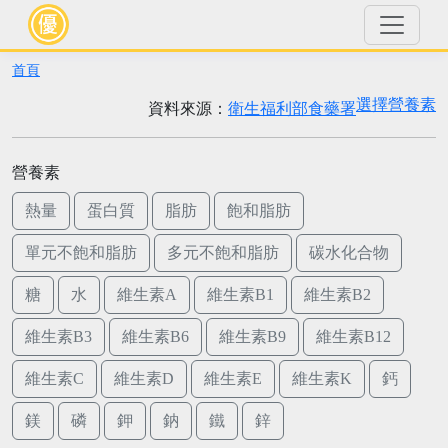
首頁
選擇營養素
資料來源：
衛生福利部食藥署
營養素
熱量
蛋白質
脂肪
飽和脂肪
單元不飽和脂肪
多元不飽和脂肪
碳水化合物
糖
水
維生素A
維生素B1
維生素B2
維生素B3
維生素B6
維生素B9
維生素B12
維生素C
維生素D
維生素E
維生素K
鈣
鎂
磷
鉀
鈉
鐵
鋅