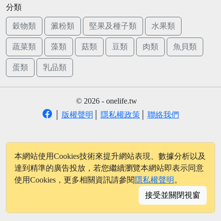
分類
穀物類
澱粉類
堅果及種子類
水果類
蔬菜類
藻類
菇類
豆類
肉類
魚貝類
蛋類
乳品類
© 2026 - onelife.tw
│
版權聲明
│
隱私權政策
│
聯絡我們
本網站使用Cookies技術來提升網站表現、數據分析以及
達到精準的廣告投放，若您繼續瀏覽本網站即表示同意
使用Cookies，更多相關資訊請參閱
隱私權聲明
。
接受並關閉視窗