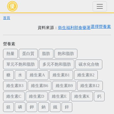
首頁
選擇營養素
資料來源：
衛生福利部食藥署
營養素
熱量
蛋白質
脂肪
飽和脂肪
單元不飽和脂肪
多元不飽和脂肪
碳水化合物
糖
水
維生素A
維生素B1
維生素B2
維生素B3
維生素B6
維生素B9
維生素B12
維生素C
維生素D
維生素E
維生素K
鈣
鎂
磷
鉀
鈉
鐵
鋅