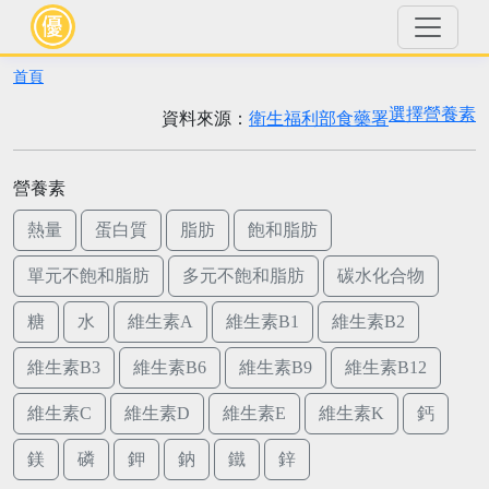
首頁
選擇營養素
資料來源：
衛生福利部食藥署
營養素
熱量
蛋白質
脂肪
飽和脂肪
單元不飽和脂肪
多元不飽和脂肪
碳水化合物
糖
水
維生素A
維生素B1
維生素B2
維生素B3
維生素B6
維生素B9
維生素B12
維生素C
維生素D
維生素E
維生素K
鈣
鎂
磷
鉀
鈉
鐵
鋅