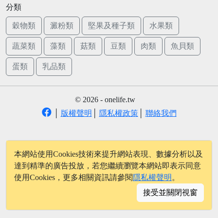
分類
穀物類
澱粉類
堅果及種子類
水果類
蔬菜類
藻類
菇類
豆類
肉類
魚貝類
蛋類
乳品類
© 2026 - onelife.tw
│
版權聲明
│
隱私權政策
│
聯絡我們
本網站使用Cookies技術來提升網站表現、數據分析以及
達到精準的廣告投放，若您繼續瀏覽本網站即表示同意
使用Cookies，更多相關資訊請參閱
隱私權聲明
。
接受並關閉視窗