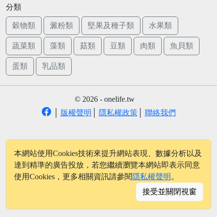
分類
穀物類
澱粉類
堅果及種子類
水果類
蔬菜類
藻類
菇類
豆類
肉類
魚貝類
蛋類
乳品類
© 2026 - onelife.tw
│
版權聲明
│
隱私權政策
│
聯絡我們
本網站使用Cookies技術來提升網站表現、數據分析以及
達到精準的廣告投放，若您繼續瀏覽本網站即表示同意
使用Cookies，更多相關資訊請參閱
隱私權聲明
。
接受並關閉視窗