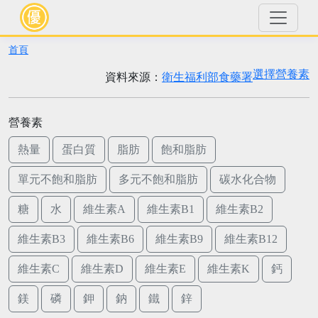
首頁
選擇營養素
資料來源：
衛生福利部食藥署
營養素
熱量
蛋白質
脂肪
飽和脂肪
單元不飽和脂肪
多元不飽和脂肪
碳水化合物
糖
水
維生素A
維生素B1
維生素B2
維生素B3
維生素B6
維生素B9
維生素B12
維生素C
維生素D
維生素E
維生素K
鈣
鎂
磷
鉀
鈉
鐵
鋅