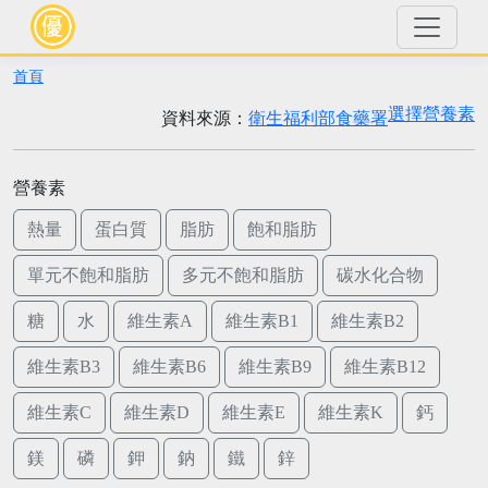
首頁
選擇營養素
資料來源：
衛生福利部食藥署
營養素
熱量
蛋白質
脂肪
飽和脂肪
單元不飽和脂肪
多元不飽和脂肪
碳水化合物
糖
水
維生素A
維生素B1
維生素B2
維生素B3
維生素B6
維生素B9
維生素B12
維生素C
維生素D
維生素E
維生素K
鈣
鎂
磷
鉀
鈉
鐵
鋅