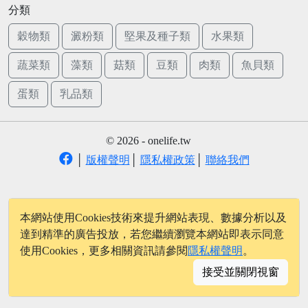
分類
穀物類
澱粉類
堅果及種子類
水果類
蔬菜類
藻類
菇類
豆類
肉類
魚貝類
蛋類
乳品類
© 2026 - onelife.tw
│
版權聲明
│
隱私權政策
│
聯絡我們
本網站使用Cookies技術來提升網站表現、數據分析以及
達到精準的廣告投放，若您繼續瀏覽本網站即表示同意
使用Cookies，更多相關資訊請參閱
隱私權聲明
。
接受並關閉視窗