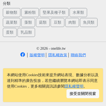
分類
穀物類
澱粉類
堅果及種子類
水果類
蔬菜類
藻類
菇類
豆類
肉類
魚貝類
蛋類
乳品類
© 2026 - onelife.tw
│
版權聲明
│
隱私權政策
│
聯絡我們
本網站使用Cookies技術來提升網站表現、數據分析以及
達到精準的廣告投放，若您繼續瀏覽本網站即表示同意
使用Cookies，更多相關資訊請參閱
隱私權聲明
。
接受並關閉視窗