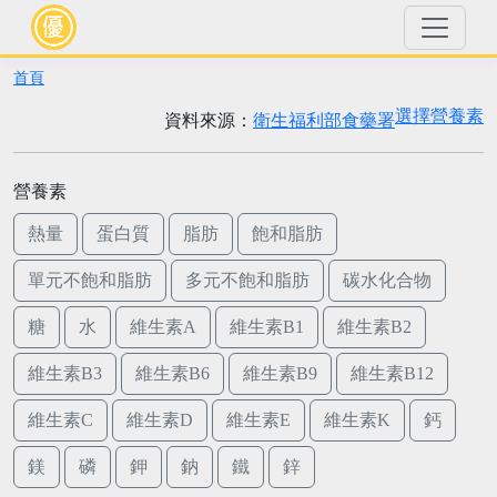
首頁
選擇營養素
資料來源：
衛生福利部食藥署
營養素
熱量
蛋白質
脂肪
飽和脂肪
單元不飽和脂肪
多元不飽和脂肪
碳水化合物
糖
水
維生素A
維生素B1
維生素B2
維生素B3
維生素B6
維生素B9
維生素B12
維生素C
維生素D
維生素E
維生素K
鈣
鎂
磷
鉀
鈉
鐵
鋅