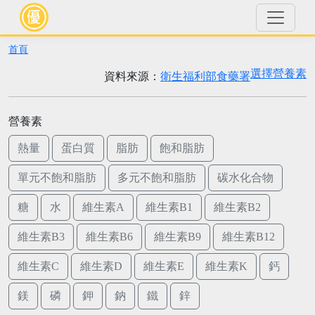
首頁
選擇營養素
資料來源：
衛生福利部食藥署
營養素
熱量
蛋白質
脂肪
飽和脂肪
單元不飽和脂肪
多元不飽和脂肪
碳水化合物
糖
水
維生素A
維生素B1
維生素B2
維生素B3
維生素B6
維生素B9
維生素B12
維生素C
維生素D
維生素E
維生素K
鈣
鎂
磷
鉀
鈉
鐵
鋅