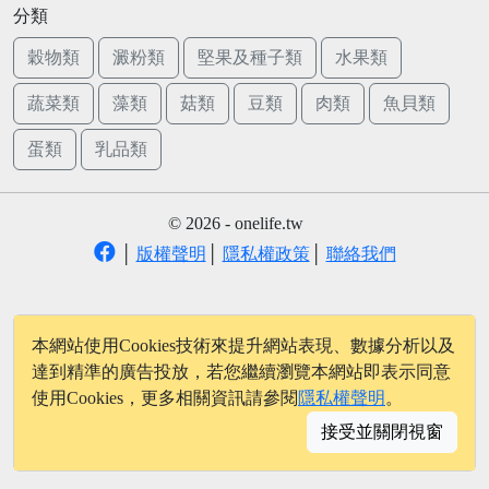
分類
穀物類
澱粉類
堅果及種子類
水果類
蔬菜類
藻類
菇類
豆類
肉類
魚貝類
蛋類
乳品類
© 2026 - onelife.tw
│
版權聲明
│
隱私權政策
│
聯絡我們
本網站使用Cookies技術來提升網站表現、數據分析以及
達到精準的廣告投放，若您繼續瀏覽本網站即表示同意
使用Cookies，更多相關資訊請參閱
隱私權聲明
。
接受並關閉視窗